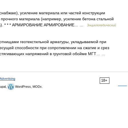
снабжаю), усиление материала или частей конструкции
е прочного материала (например, усиление бетона стальной
тона). * * * АРМИРОВАНИЕ АРМИРОВАНИЕ… …
Энциклопедический
тнищами геотекстильной арматуры, укладываемой при
несущей способности при сопротивлении на сжатие и срез
 растягивающих напряжений в грунтовой обойме МГТ… …
Advertising
18+
upal,
WordPress, MODx.