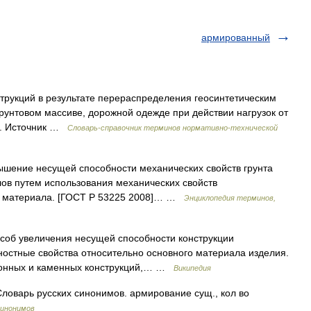
армированный
рукций в результате перераспределения геосинтетическим
унтовом массиве, дорожной одежде при действии нагрузок от
са. Источник …
Словарь-справочник терминов нормативно-технической
ышение несущей способности механических свойств грунта
лов путем использования механических свойств
го материала. [ГОСТ Р 53225 2008]… …
Энциклопедия терминов,
особ увеличения несущей способности конструкции
стные свойства относительно основного материала изделия.
тонных и каменных конструкций,… …
Википедия
ловарь русских синонимов. армирование сущ., кол во
синонимов