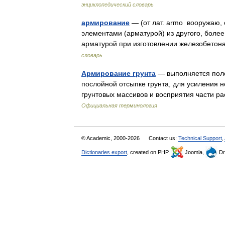
энциклопедический словарь
армирование
— (от лат. armo вооружаю, 
элементами (арматурой) из другого, боле
арматурой при изготовлении железобе
словарь
Армирование грунта
— выполняется поло
послойной отсыпке грунта, для усиления 
грунтовых массивов и восприятия части
Официальная терминология
© Academic, 2000-2026
Contact us:
Technical Support
,
Dictionaries export
, created on PHP,
Joomla,
Dr