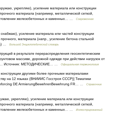
оружаю, укрепляю), усиление материала или конструкции
 прочного материала (например, металлической сеткой,
зготовлении железобетонных и каменных… …
Современная
 снабжаю), усиление материала или частей конструкции
 прочного, материала (напр., усиление бетона стальной
на) …
Большой Энциклопедический словарь
рукций в результате перераспределения геосинтетическим
унтовом массиве, дорожной одежде при действии нагрузок от
еса... Источник: МЕТОДИЧЕСКИЕ… …
Официальная терминология
 конструкции другими более прочными материалами
ству на 12 языках (ВНИИИС Госстроя СССР)] Тематики
reinforcing DE ArmierungBewehrenBewehrung FR… …
Справочник
ружаю, укрепляю), усиление материала или конструкции
 прочного материала (например, металлической сеткой,
зготовлении железобетонных и каменных… …
Иллюстрированный