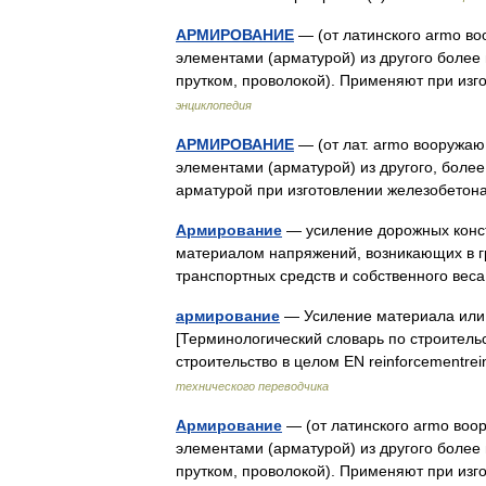
АРМИРОВАНИЕ
— (от латинского armo во
элементами (арматурой) из другого более
прутком, проволокой). Применяют при и
энциклопедия
АРМИРОВАНИЕ
— (от лат. armo вооружаю
элементами (арматурой) из другого, более
арматурой при изготовлении железобето
Армирование
— усиление дорожных конст
материалом напряжений, возникающих в гр
транспортных средств и собственного в
армирование
— Усиление материала или
[Терминологический словарь по строитель
строительство в целом EN reinforcement
технического переводчика
Армирование
— (от латинского armo воо
элементами (арматурой) из другого более
прутком, проволокой). Применяют при и