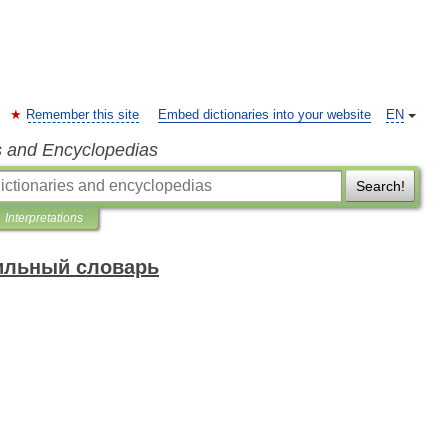
Remember this site
Embed dictionaries into your website
EN
s and Encyclopedias
Search!
Interpretations
ильный словарь