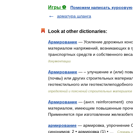
Игры ⚽
Поможем написать курсовую
арматура шланга
Look at other dictionaries:
Армирование
— Усиление дорожных конст
материалом напряжений, возникающих в гр
транспортных средств и собственного ве
документации
Армирование
— – улучшение и (или) пов
(почвы) или других строительных материа
геотекстильного или геотекстилеподобно
определений и пояснений строительных материалов
Армирование
— (англ. reinforcement) сп
материалом, имеющим повышенные прочно
Применяется при изготовлении железобе
армирование
— армировка, упрочнение С
синонимов: 2 • армировка (1) • …
Словарь 